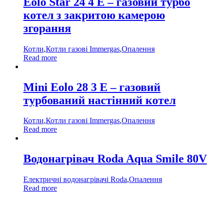
Eolo Star 24 4 E – газовий турбо
котел з закритою камерою
згорання
Котли
,
Котли газові Immergas
,
Опалення
Read more
Mini Eolo 28 3 E – газовий
турбований настінний котел
Котли
,
Котли газові Immergas
,
Опалення
Read more
Водонагрівач Roda Aqua Smile 80V
Електричні водонагрівачі Roda
,
Опалення
Read more