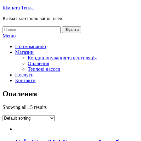
Skip
Кімната Тепла
to
Клімат контроль вашої оселі
the
content
Пошук:
Меню
Про компанію
Магазин
Кондиціонування та вентиляція
Опалення
Теплові насоси
Послуги
Контакти
Опалення
Showing all 15 results